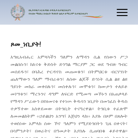
በኢትዮጵያ
ኦርቶዶክስ
ተዋሕዶ
ቤተክርስቲያን
የኦስሎ
ማህደረ
ስብሐት
ቅድስት
ልደታ
ለማርያም
ቤተክርስቲያን
ጾመ_ነቢያት!
እግዚአብሔር አምላካችን ዓለምን ለማዳን ሲል የሰውን ሥጋ
መልበሱን፣ ከእናቱ ቅድስት ድንግል ማርያም ጋር ወደ ግብጽ ግብር
መሰደዱን፣ በባሕረ ዮርዳኖስ መጠመቁን፣ በትምህርቱ ብርሃንነት
ጨለማውን ዓለም ማብራቱን፣ ለሰው ልጆች ድኅነት ሲል ልዩ ልዩ
ዓይነት መከራ መቀበሉን፣ መሰቀሉን፣ መሞቱን፣ ከሙታን ተለይቶ
መነሣቱን፣ ማረጉንና ዳግም ለፍርድ የሚመጣ መኾኑን በአጠቃላይ
የማዳን ሥራውን በየዘመናቱ የተነሡ ቅዱሳን ነቢያት በመንፈስ ቅዱስ
ተቃኝተው አስቀደመው በትንቢት ተናግረዋል፡፡ ትንቢቱ ተፈጽሞ
ለመመልከትም ‹‹ኃይልህን አንሣ፤ እጅህን ላክ›› እያሉ በጾም በጸሎት
ተወስነው አምላክ ሰው ኾኖ ዓለምን የሚያድንበትን ጊዜ በቀናት፣
በሳምንታት፣ በወራትና በዓመታት እያሰሉ ሲጠባበቁ ቆይተዋል፡፡