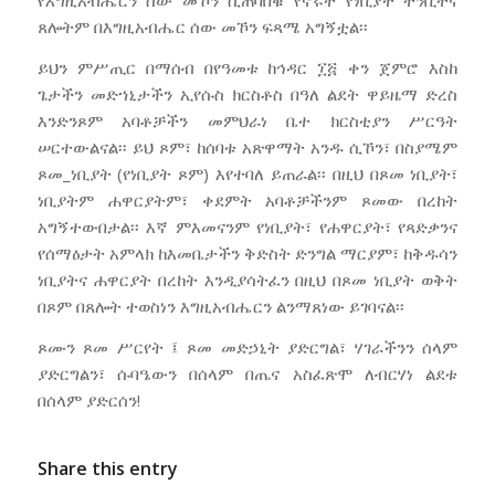
የእግዚአብሔርን ሰው መኾን ሲጠባበቁ የኖሩት የነቢያት ትንቢትና
ጸሎትም በእግዚአብሔር ሰው መኾን ፍጻሜ አግኝቷል፡፡
ይህን ምሥጢር በማሰብ በየዓመቱ ከኅዳር ፲፭ ቀን ጀምሮ እስከ
ጌታችን መድኀኒታችን ኢየሱስ ክርስቶስ በዓለ ልደት ዋይዜማ ድረስ
እንድንጾም አባቶቻችን መምህራነ ቤተ ክርስቲያን ሥርዓት
ሠርተውልናል፡፡ ይህ ጾም፣ ከሰባቱ አጽዋማት አንዱ ሲኾን፣ በስያሜም
ጾመ_ነቢያት (የነቢያት ጾም) እየተባለ ይጠራል፡፡ በዚህ በጾመ ነቢያት፣
ነቢያትም ሐዋርያትም፣ ቀደምት አባቶቻችንም ጾመው በረከት
አግኝተውበታል፡፡ እኛ ምእመናንም የነቢያት፣ የሐዋርያት፣ የጻድቃንና
የሰማዕታት አምላክ ከእመቤታችን ቅድስት ድንግል ማርያም፣ ከቅዱሳን
ነቢያትና ሐዋርያት በረከት እንዲያሳትፈን በዚህ በጾመ ነቢያት ወቅት
በጾም በጸሎት ተወስነን እግዚአብሔርን ልንማጸነው ይገባናል፡፡
ጾሙን ጾመ ሥርየት ፤ ጾመ መድኃኒት ያድርግል፣ ሃገራችንን ሰላም
ያድርግልን፣ ሱባዔውን በሰላም በጤና አስፈጽሞ ለብርሃነ ልደቱ
በሰላም ያድርሰን!
Share this entry