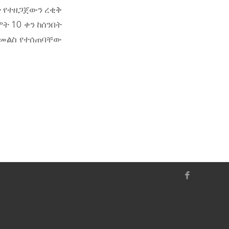
ድ የተዘጋጀውን ረቂቅ
ት 10 ቀን ከሰንበት
 መልስ የተሰጠባቸው