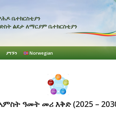
ዋሕዶ
ቤተክርስቲያን
ድስት
ልደታ
ለማርያም
ቤተክርስቲያን
ያግኙን
Norwegian
አምስት ዓመት መሪ እቅድ (2025 – 203