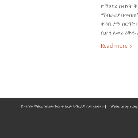
የማሀደረ ስብሃት ቅ
ማብራሪያ በመስጠት 
ቀዳሴ ሥነ ስርዓት
ሲሆን ለመሪ ዕቅዱ
Read more
© የኦስሎ ማህደረ ስብሐት ቅድስት ልደታ ለማርያም ቤተክርስቲያን |
Website by atbi