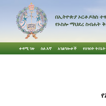
በኢትዮጵያ
ኦርቶዶክስ
ተ
የኦስሎ
ማህደረ
ስብሐት
ቅ
ቀዳሚ ገጽ
ስለ እኛ
አገልግሎቶች
የሰንበት ት/ቤት
የ