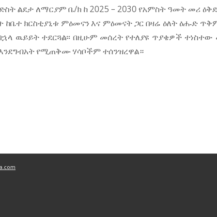
ድስት ልደታ ለማርያም ቤ/ክ ከ 2025 – 2030 የአምስት ዓመት መሪ ዕቅ
ከቤተ ክርስቲያኒቱ ምዕመናን እና ምዕመናት ጋር በዛሬ ዕለት ዕሑድ ጥቅም
 በኋላ ዉይይት ተደርጓል፡፡ በዚሁም መሰረት የተለያዩ ጥያቄዎች ተነስተው
 እንደግብአት የሚጠቅሙ ሃሳቦችም ተሰንዝረዋል።
ya.com