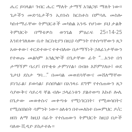
ሔር ይባላል፡፡ ገብር ሔር ማለት ታማኝ አገልጋይ ማለት ነው፡፡
ጌታችን መድኀኒታችን ኢየሱስ ክርስቶስ በምሳሌ መስሎ
ካስተማራቸው ትምህርቶች መካከል አንዱ የሆነው ይህ ታልቅ
ትምህርት በማቴዎስ ወንጌል ምዕራፍ 25፥14-25
እንደተገለጸው ቤተ ክርስቲያን በዚህ ሳምንት የተሰጣቸውን ጸጋ
አውቀው፣ ተርድተውና ተቀብለው በታማኝነት ኃለፊነታቸውን
የተወጡ መልካም አገልጋዮች በጌታቸው ፊት “…አንተ በጎ
ታማኝም ባሪያ፤ በጥቂቱ ታምነሃል፥ በብዙ እሾምሃለሁ፤ ወደ
ጌታህ ደስታ ግባ…” በመባል መወደሳቸውና መሸለማቸው
ይነገራል፣ ይወሳል፣ ይሰበካል፡፡ በአንጻሩ ደግሞ የተሰጠውን ጸጋ
ሳያውቅና ሳይረዳ ቸል ብሎ ኃላፊነቱን ያልተወጣ እኩይ ሎሌ
በጌታው መወቀሱና መቀጣቱ የሚነገርበት፣ የሚወሳበትና
የሚሰበክበት ሳምንት ነው፡፡ ዕለቱን በተመለከተ በመምህር ዶ/ር
ዘበነ ለማ ከዚህ በፊት የተሰጠውን ትምህርት ከዚህ በታች
ባለው ቪዲዮ ይከታተሉ።