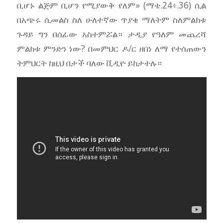
ቢሆኑ ልጅም ቢሆን የሚያውቅ የለም» (ማቴ.24፥.36) ሲል
በአጭሩ ሲመልስ ስለ ሁለተኛው ጥያቄ ማለትም ስለምልክቱ
ጉዳይ ግን በሰፊው አስተምሯል። ታዲያ የዓለም መጨረሻ
ምልክቱ ምንድን ነው? በመምህር ዶ/ር ዘበነ ለማ የተሰጠውን
ትምህርት ከዚህ በታች ባለው ቪዲዮ ይከታተሉ።