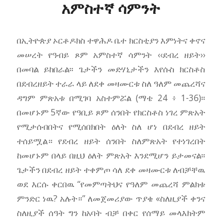
አምስተኛ ሳምንት
በኢትዮጵያ ኦርቶዶክስ ተዋሕዶ ቤተ ክርስቲያን እምነትና ቀኖና
መሠረት የዓብይ ጾም አምስተኛ ሳምንት ‹‹ደብረ ዘይት››
በመባል ይከበራል፡፡ ጌታችን መድሃኒታችን እየሱስ ክርስቶስ
በደብረዘይት ተራራ ላይ ለደቀ መዛሙርቱ ስለ ዓለም መጨረሻና
ዳግም ምጽአቱ በሚገባ አስተምሯል (ማቴ 24 ፥ 1-36)፡፡
በመሆኑም 5ኛው የዓቢይ ጾም ሰንበት የክርስቶስ ነገረ ምጽአት
የሚታሰብበትና የሚሰበክበት ዕለት ስለ ሆነ በደብረ ዘይት
ተሰይሟል። የደብረ ዘይት ሰንበት ስለምጽአት የተነገረበት
ከመሆኑም በላይ በዚህ ዕለት ምጽአት እንደሚሆን ይታመናል፡፡
ጌታችን በደብረ ዘይት ተቀምጦ ሳለ ደቀ መዛሙርቱ ለብቻቸዉ
ወደ እርሱ ቀርበዉ “የመምጣትህና የዓለም መጨረሻ ምልክቱ
ምንድር ነዉ? አሉት።” ለመጀመሪያው ጥያቄ «ስለዚያች ቀንና
ስለዚያች ሰዓት ግን ከአባት ብቻ በቀር የሰማይ መላእክትም