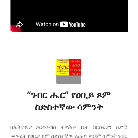
“ገብር ሔር” የዐቢይ ጾም
ስድስተኛው ሳምንት
በኢትዮጵያ ኦርቶዶክስ ተዋሕዶ ቤተ ክርስቲያን ስያሜ
መሠረት የዐቢይ ጾም ስድስተኛው እሑድ ወይም ሳምንት ገብር