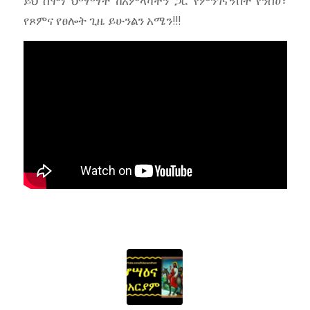
ይህ ሰሞነ ህማማት ከአምላካችን ጋር የምንገናኝበት የንስሀ፣
የጾምና የፀሎት ጊዜ ይሁንልን አሜን!!!