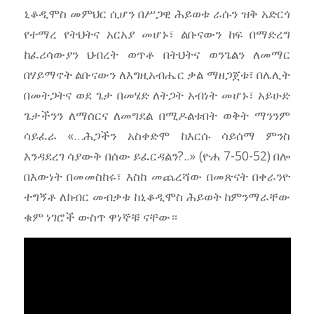
ኒቆዲሞስ መምህር ሲሆን በሥጋዊ ሕይወቱ ራሱን ዝቅ አድርጎ
የተማረ የትህትና አርአያ መሆኑ፣ ልቡናውን ከፍ በማድረግ
ከፈሪሳውያን ህብረት ወጥቶ በትህትና ወንጌልን ለመማር
በሃይማኖት ልቡናውን ለእግዚአብሔር ቃል ማዘጋጀቱ፣ በሌሊት
በመትጋትና ወደ ጌታ በመሄድ ለትጋት አብነት መሆኑ፣ አይሁድ
ጌታችንን ለማሰርና ለመግደል በሚዶልቱበት ወቅት ማንንም
ሳይፈራ «…ሕጋችን አስቀድሞ ከእርሱ ሳይሰማ ምንስ
እንዳደረገ ሳያውቅ በሰው ይፈርዳልን?..» (ዮሐ 7-50-52) በሎ
በእውነት በመመስከሩ፣ እስከ መጨረሻው በመጽናት በቀራንዮ
ተግኝቶ ለክብር መብቃቱ ከኒቆዲሞስ ሕይወት ከምንማራቸው
ቁም ነገሮች ውስጥ ዋነኞቹ ናቸው።