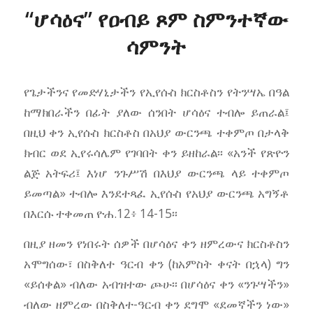
“ሆሳዕና” የዐብይ ጾም ስምንተኛው
ሳምንት
የጌታችንና የመድሃኒታችን የኢየሱስ ክርስቶስን የትንሣኤ በዓል
ከማክበራችን በፊት ያለው ሰንበት ሆሳዕና ተብሎ ይጠራል፤
በዚህ ቀን ኢየሱስ ክርስቶስ በአህያ ውርንጫ ተቀምጦ በታላቅ
ክብር ወደ ኢየሩሳሌም የገባበት ቀን ይዘከራል፡፡ «አንች የጽዮን
ልጅ አትፍሪ፤ እነሆ ንጉሥሽ በእህያ ውርንጫ ላይ ተቀምጦ
ይመጣል» ተብሎ እንደተጻፈ ኢየሱስ የአህያ ውርንጫ አግኝቶ
በእርሱ ተቀመጠ ዮሐ.12፥ 14-15፡፡
በዚያ ዘመን የነበሩት ሰዎች በሆሳዕና ቀን ዘምረውና ክርስቶስን
አሞግሰው፣ በስቅለተ ዓርብ ቀን (ከአምስት ቀናት በኋላ) ግን
«ይሰቀል» ብለው አብዝተው ጮሁ፡፡ በሆሳዕና ቀን «ንጉሣችን»
ብለው ዘምረው በስቅለተ-ዓርብ ቀን ደግሞ «ደመኛችን ነው»