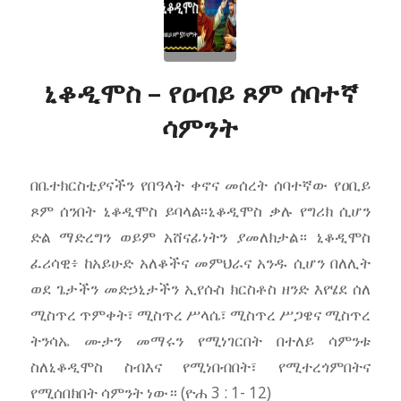
ኒቆዲሞስ – የዐብይ ጾም ሰባተኛ
ሳምንት
በቤተክርስቲያናችን የበዓላት ቀኖና መሰረት ሰባተኛው የዐቢይ
ጾም ሰንበት ኒቆዲሞስ ይባላል፡፡ኒቆዲሞስ ቃሉ የግሪክ ሲሆን
ድል ማድረግን ወይም አሸናፊነትን ያመለክታል። ኒቆዲሞስ
ፈሪሳዊ፥ ከአይሁድ አለቆችና መምህራና አንዱ ሲሆን በለሊት
ወደ ጌታችን መድኃኒታችን ኢየሱስ ክርስቶስ ዘንድ እየሄደ ሰለ
ሚስጥረ ጥምቀት፣ ሚስጥረ ሥላሴ፣ ሚስጥረ ሥጋዌና ሚስጥረ
ትንሳኤ ሙታን መማሩን የሚነገርበት በተለይ ሳምንቱ
ስለኒቆዲሞስ ስብእና የሚነበብበት፣ የሚተረጎምበትና
የሚሰበክበት ሳምንት ነው። (ዮሐ 3 : 1- 12)