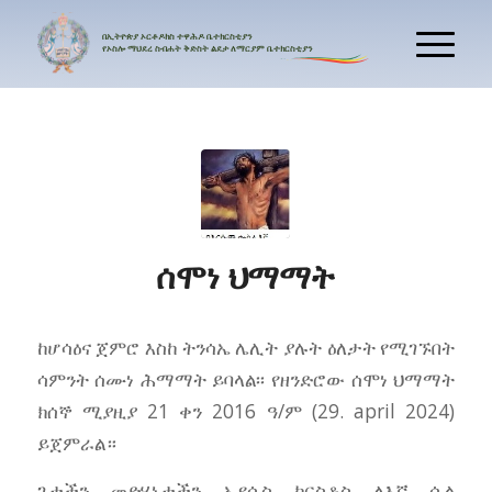
በኢትዮጵያ
ኦርቶዶክስ
ተዋሕዶ
ቤተክርስቲያን
የኦስሎ
ማህደረ
ስብሐት
ቅድስት
ልደታ
ለማርያም
ቤተክርስቲያን
ሰሞነ ህማማት
ከሆሳዕና ጀምሮ እስከ ትንሳኤ ሌሊት ያሉት ዕለታት የሚገኙበት
ሳምንት ሰሙነ ሕማማት ይባላል፡፡ የዘንድሮው ሰሞነ ህማማት
ክሰኞ ሚያዚያ 21 ቀን 2016 ዓ/ም (29. april 2024)
ይጀምራል።
ጌታችን መድሃኒታችን ኢየሱስ ክርስቶስ ለእኛ ሲል