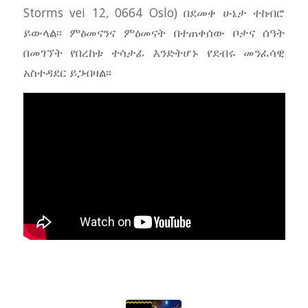
Storms vei 12, 0664 Oslo) በደመቀ ሁኔታ ተከብሮ
ይውላል፡፡ ምዕመናንና ምዕመናት በተጠቀሰው ቦታና ሰዓት
በመገኘት የበረከቱ ተሳታፊ እንድትሆኑ የደብሩ መንፈሳዊ
አስተዳደር ይጋብዛል፡፡