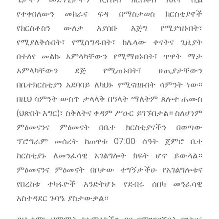
የተቀበለውን መከራና ፍዳ በማስታወስ ክርስቲያኖች
የክርስቶስን ውለታ እያሰቡ እጅግ የሚያዝኑበት፣
የሚያለቅሱበት፣ የሚሰግዱበት፣ ከሌላው ቀናትና ጊዚያት
በተለየ መልኩ አምላካቸውን የሚማፀኑበት፣ ጥዋት ማታ
አምላካቸውን ደጅ የሚጠኑበት፣ ሀጢያታቸውን
በቤተክርስቲያን አደባባይ ለካህኑ የሚናዘዙበት ሳምንት ነው፡፡
በዚህ ሳምንት ውስጥ ታላላቅ በዓላት ማለትም ጸሎተ ሐሙስ
(ህጽበት እግር)፣ ስቅለትና ቀዳም ሥዑር ይገኙበታል። ስለሆነም
ምዕመናንና ምዕመናት በቤተ ክርስቲያናችን በወጣው
ፕሮግራም መሰረት ከጠዋቱ 07:00 ሰዓት ጀምሮ ቤተ
ከርስቲያኑ ለመንፈሳዊ አገልግሎት ክፍት ሆኖ ይውላል።
ምዕመናንና ምዕመናት በቦታው ተግኝታችሁ የአገልግሎቱና
የበረከቱ ተካፋዮች እንድትሆኑ የደብሩ ሰበካ መንፈሳዊ
አስተዳደር ጉባዔ ያስታውቃል።