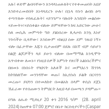
አሉ፤ ቀድሞ ልብሳቸውን እንዳላነጠፉለትና የተቀመጠባት አህያ
እንድተራመድበት እነዳላደረጉ ሁሉ፣ በኋላ የሱን ልብስ ዕጣ
ተጣጥለው ተከፋፈሉት፤ «ይንገሥ» ባሉበት አንደበት መልሰው
«ይሙት»፣«ይሰቀል» ብለው ድምጻቸውን ከፍ አድርገው ጮሁ፤
ስለ መሲሕ መምጣት ግድ ያልነበረው ጲላጦስ እንኳ እነሆ
ንጉሳችሁ ቢላቸው፣ እንደውም «ከዚህ ሰው ደም ንጹህ ነኝ»
ብሎ በፊታቸው እጁን ቢታጠብም በደሉ በእኛ ብቻ ሳይሆን
በልጅ ልጆቻችን ላይ ይሁን ብለው በመማማል እንዲሞት
አጥብቀው ለመኑ፡፡ የነዚህ ሰዎች እምነት የጸናች አልነበረችምና
በዘመኑ በነበሩት የካህናት አለቆች እና መምህራን ሽንገላ
ከትክክለኛው መንገዳቸው ወጡ፤ ከኢየሱስ ይልቅ በርባንን
መረጡ፡፡ ይህንን በተመለከተ በመልአከ ሰላም ቀሲስ ደጀኔ
ሽፈራው የተሰጠውን ትምህርት እዚህ ላይ በመጫን ያዳምጡ።
በዓሉ ዕሑድ ሚያዚያ 20 ቀን 2016 ዓ/ም (28. april
2024) ከጠዋቱ 07:00 ጀምሮ በቤተ ክርስቲያናችን (Caspar