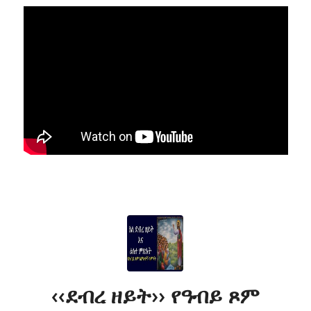
‹‹ደብረ ዘይት›› የዓብይ ጾም