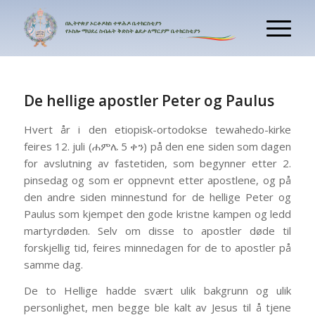
በኢትዮጵያ
ኦርቶዶክስ
ተዋሕዶ
ቤተክርስቲያን
የኦስሎ
ማህደረ
ስብሐት
ቅድስት
ልደታ
ለማርያም
ቤተክርስቲያን
De hellige apostler Peter og Paulus
Hvert år i den etiopisk-ortodokse tewahedo-kirke
feires 12. juli (ሐምሌ 5 ቀን) på den ene siden som dagen
for avslutning av fastetiden, som begynner etter 2.
pinsedag og som er oppnevnt etter apostlene, og på
den andre siden minnestund for de hellige Peter og
Paulus som kjempet den gode kristne kampen og ledd
martyrdøden. Selv om disse to apostler døde til
forskjellig tid, feires minnedagen for de to apostler på
samme dag.
De to Hellige hadde svært ulik bakgrunn og ulik
personlighet, men begge ble kalt av Jesus til å tjene